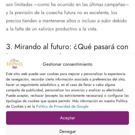
son limitadas —como ha ocurrido en las últimas campañas—
y la previsión de la cosecha futura no es excelente, los
precios tienden a mantenerse altos o incluso a subir debido
a la falta de un «alivio» productivo a la vista.
3. Mirando al futuro: ¿Qué pasará con
la próxima cosecha?
Gestionar consentimiento
La floración es el «techo de cristal» de la producción. Sin
Este sitio web puede usar cookies para mejorar y personalizar la experiencia
de navegación, recordar cierta información asociada a preferencias del sitio,
una buena floración, no hay aceite, independientemente de
hacer un seguimiento estadístico y, en el caso de llevar a cabo alguna
cuánto llueva después.
campaña de publicidad, personalizar los anuncios y analizar su efectividad.
Puede aceptar, rechazar (excepto las estrictamente necesarias) o configurar las
tipologías de cookies que quiere permitir. Más información en nuestra Política
Si el cuajado es exitoso:
Una floración abundante y un
de Cookies y en la
Política de Privacidad de Google
buen cuajado suelen enviar una señal de optimismo a
Aceptar
los mercados. Esto podría relajar los precios de cara al
otoño de 2026, permitiendo una mayor estabilidad
Denegar