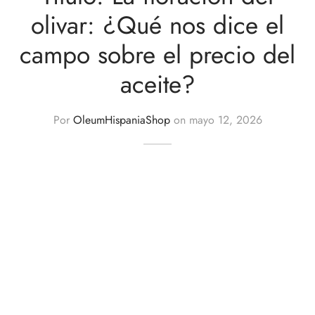
 Nature Premium
olivar: ¿Qué nos dice el
campo sobre el precio del
aceite?
Por
OleumHispaniaShop
on
mayo 12, 2026