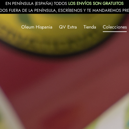
EN PENÍNSULA (ESPAÑA) TODOS
LOS ENVÍOS SON GRATUITOS
DOS FUERA DE LA PENÍNSULA, ESCRÍBENOS Y TE MANDAREMOS PR
Oleum Hispania
QV Extra
Tienda
Colecciones