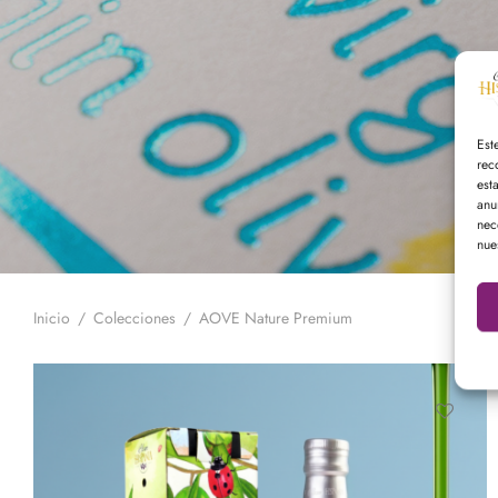
Est
rec
est
anu
nec
nue
Inicio
/
Colecciones
/
AOVE Nature Premium