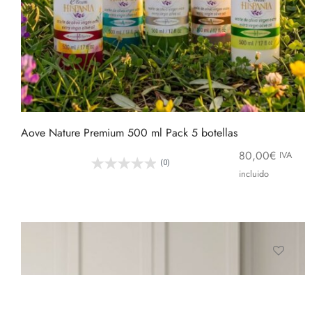
Aove Nature Premium 500 ml Pack 5 botellas
80,00
€
IVA
(0)
incluido
Este