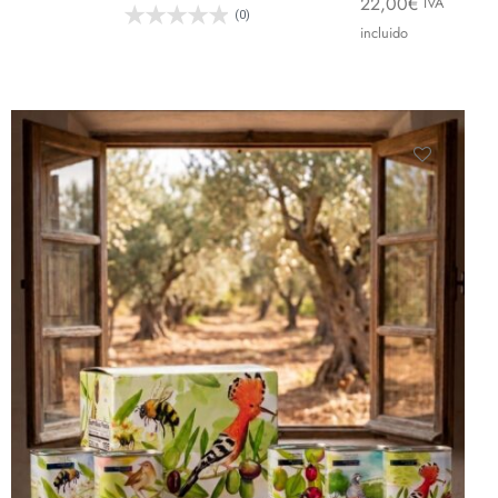
22,00
€
IVA
(0)
incluido