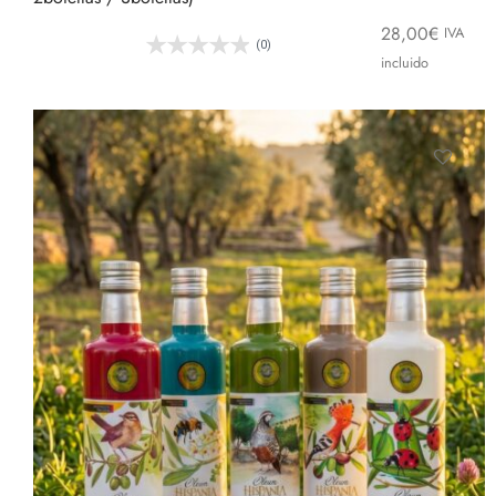
28,00
€
IVA
(0)
incluido