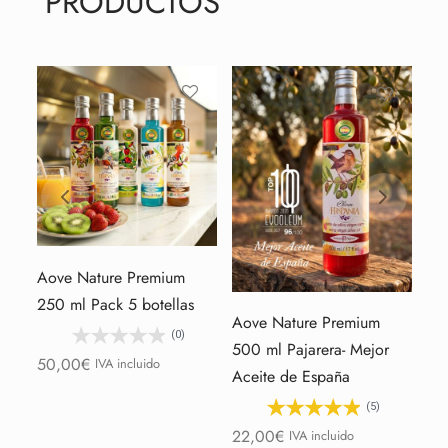
PRODUCTOS
Aove Nature Premium
250 ml Pack 5 botellas
Aove Nature Premium
Ao
(0)
500 ml Pajarera- Mejor
50
50,00
€
IVA incluido
Aceite de España
80
(5)
22,00
€
IVA incluido