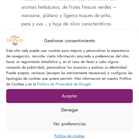
aromas herbáceos, de frutas frescas verdes –
manzana, plátano y ligeros toques de piña,
pera y uva -, y hoja de olivo característicos
de la variedad bien integrados con el resto.
en la bocala entrada es suave, sedosa, frutal
Gestionar consentimiento
y ya en mitad del paladar aparecen las notas
Este sitio web puede usar cookies para mejorar y personalizar la experiencia
de navegación, recordar cierta información asociada a preferencias del sitio,
verdes. el amargo ligero y un elegante
hacer un seguimiento estadístico y, en el caso de llevar a cabo alguna
picante intenso final. gran armonía y
campaña de publicidad, personalizar los anuncios y analizar su efectividad.
Puede aceptar, rechazar (excepto las estrictamente necesarias) o configurar las
persistencia.
tipologías de cookies que quiere permitir. Más información en nuestra Política
de Cookies y en la
Política de Privacidad de Google
INFORMACIÓN NUTRICIONAL
Aceptar
Denegar
Ver preferencias
Política de cookies