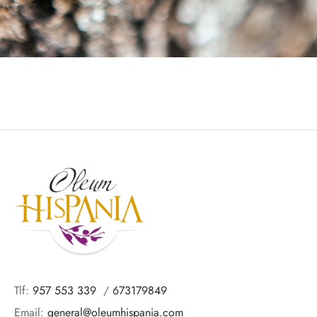
Tlf:
957 553 339
/
673179849
Email:
general@oleumhispania.com