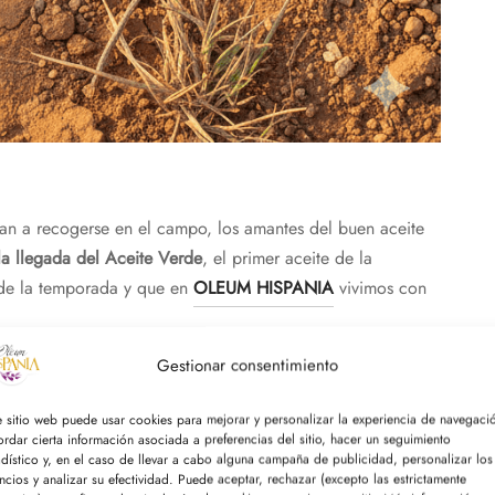
an a recogerse en el campo, los amantes del buen aceite
la llegada del Aceite Verde
, el primer aceite de la
o de la temporada y que en
OLEUM HISPANIA
vivimos con
Gestionar consentimiento
imeros en disfrutarlo: el
Aceite Verde Cosecha Temprana
aceite exclusivo, fresco, vibrante y lleno de vida ya te
e sitio web puede usar cookies para mejorar y personalizar la experiencia de navegaci
ordar cierta información asociada a preferencias del sitio, hacer un seguimiento
adístico y, en el caso de llevar a cabo alguna campaña de publicidad, personalizar los
ncios y analizar su efectividad. Puede aceptar, rechazar (excepto las estrictamente