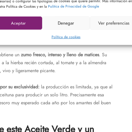
de extracción en frío?
esarias) o configurar las tipologías de cookies que quiere permitir. Más información en
stra Política de Cookies y en la
Política de Privacidad de Google
gen extra que se obtiene cada campaña. Se elabora a partir
Aceptar
Denegar
Ver preferencias
rana
, a principios de octubre, cuando aún no han
Política de cookies
 obtiene un
zumo fresco, intenso y lleno de matices
. Su
 a la hierba recién cortada, al tomate y a la almendra
 vivo y ligeramente picante.
por su exclusividad:
la producción es limitada, ya que al
eituna para producir un solo litro. Precisamente esa
n tesoro muy esperado cada año por los amantes del buen
e este Aceite Verde y un