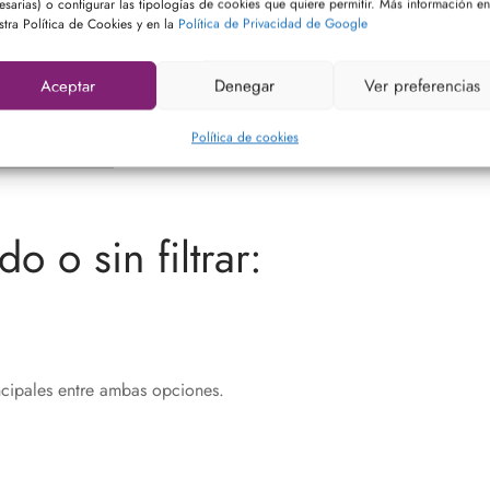
esarias) o configurar las tipologías de cookies que quiere permitir. Más información en
stra Política de Cookies y en la
Política de Privacidad de Google
stable y duradero.
Aceptar
Denegar
Ver preferencias
filtrados porque
así mantienen sus propiedades durante más
Política de cookies
e Oleum Hispania
, ideal para
consumo diario y para todo
do o sin filtrar:
ncipales entre ambas opciones.