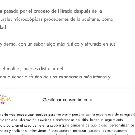
ha pasado por el proceso de filtrado después de la
aturales microscópicas procedentes de la aceituna, como
dad.
 y denso, con un sabor algo más rústico y afrutado en sus
del molino, puedes disfrutar del
ara quienes disfrutan de una
experiencia más intensa y
Gestionar consentimiento
filtrado?
e sitio web puede usar cookies para mejorar y personalizar la experiencia de navegaci
ordar cierta información asociada a preferencias del sitio, hacer un seguimiento
adístico y, en el caso de llevar a cabo alguna campaña de publicidad, personalizar los
ceso de filtrado natural mediante celulosa o placas
ncios y analizar su efectividad. Puede aceptar, rechazar (excepto las estrictamente
suspensión y la humedad que pueden acelerar la oxidación.