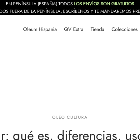
EN PENÍNSULA (ESPAÑA) TODOS
LOS ENVÍOS SON GRATUITOS
DOS FUERA DE LA PENÍNSULA, ESCRÍBENOS Y TE MANDAREMOS PR
Oleum Hispania
QV Extra
Tienda
Colecciones
OLEO CULTURA
rar: qué es, diferencias, us