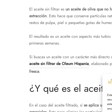
El aceite sin filtrar es
un aceite de oliva que no 
extracción
. Esto hace que conserve partículas n
restos de pulpa, piel o pequeñas gotas de hume
El resultado es un aceite con aspecto más turbio
primeras semanas.
Si buscas un aceite con un carácter más directo 
aceite sin filtrar de Oleum Hispania
, elaborado p
fresca
.
¿Y qué es el aceite 
Est
rec
est
En el caso del aceite filtrado, sí
se aplica un pro
anu
especiales
. Este paso elimina las partículas en 