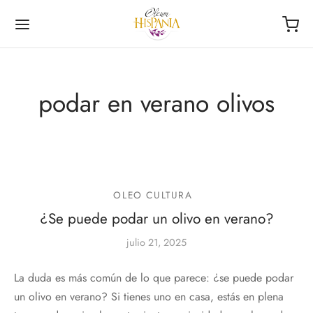
podar en verano olivos
Volver
Volver
NDA
ECCIONES
OLEO CULTURA
¿Se puede podar un olivo en verano?
afas
ementos
julio 21, 2025
ourmet de la Roja
La duda es más común de lo que parece: ¿se puede podar
las
riencia Única
un olivo en verano? Si tienes uno en casa, estás en plena