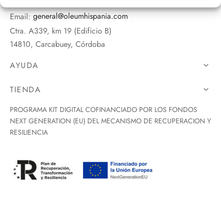
Tlf:
957 553 339
/
673179849
Email:
general@oleumhispania.com
Ctra. A339, km 19 (Edificio B)
14810, Carcabuey, Córdoba
AYUDA
TIENDA
PROGRAMA KIT DIGITAL COFINANCIADO POR LOS FONDOS
NEXT GENERATION (EU) DEL MECANISMO DE RECUPERACION Y
RESILIENCIA