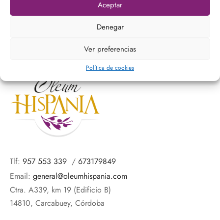
Aceptar
Ver más
Denegar
Ver preferencias
Política de cookies
Tlf:
957 553 339
/
673179849
Email:
general@oleumhispania.com
Ctra. A339, km 19 (Edificio B)
14810, Carcabuey, Córdoba