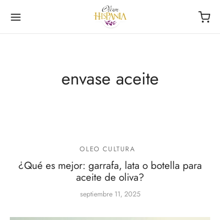
envase aceite
Volver
Volver
NDA
ECCIONES
OLEO CULTURA
afas
ementos
¿Qué es mejor: garrafa, lata o botella para
aceite de oliva?
ourmet de la Roja
septiembre 11, 2025
las
riencia Única