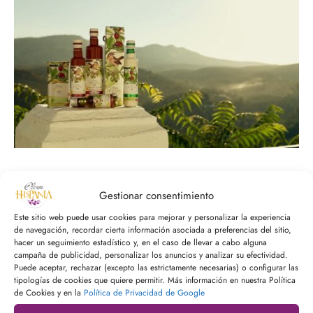
 Nature Premium
Seguro que alguna vez te has quedado mirando las
Gestionar consentimiento
estanterías del súper o de una tienda online y has pensado:
Este sitio web puede usar cookies para mejorar y personalizar la experiencia
“Vale, el aceite lo tengo claro, ¡pero qué lío con los
de navegación, recordar cierta información asociada a preferencias del sitio,
hacer un seguimiento estadístico y, en el caso de llevar a cabo alguna
envases! ¿Mejor la garrafa, la lata o la botella?” Tranquilo,
campaña de publicidad, personalizar los anuncios y analizar su efectividad.
no eres el único. Y la respuesta no es […]
Puede aceptar, rechazar (excepto las estrictamente necesarias) o configurar las
tipologías de cookies que quiere permitir. Más información en nuestra Política
de Cookies y en la
Política de Privacidad de Google