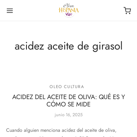
acidez aceite de girasol
Volver
Volver
NDA
ECCIONES
OLEO CULTURA
ACIDEZ DEL ACEITE DE OLIVA: QUÉ ES Y
afas
ementos
CÓMO SE MIDE
ourmet de la Roja
junio 16, 2025
las
riencia Única
Cuando alguien menciona acidez del aceite de oliva,