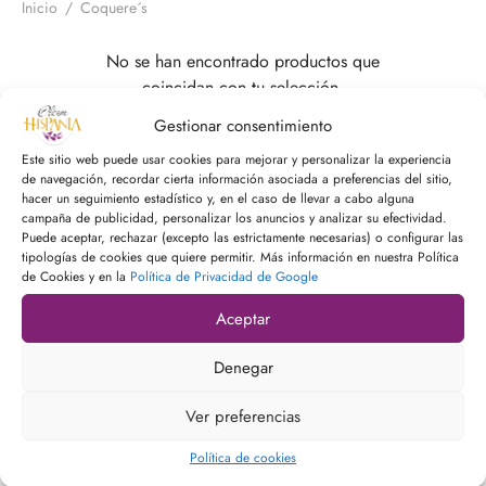
Inicio
/
Coquere´s
 Nature Premium
No se han encontrado productos que
coincidan con tu selección.
Gestionar consentimiento
Este sitio web puede usar cookies para mejorar y personalizar la experiencia
de navegación, recordar cierta información asociada a preferencias del sitio,
hacer un seguimiento estadístico y, en el caso de llevar a cabo alguna
campaña de publicidad, personalizar los anuncios y analizar su efectividad.
Puede aceptar, rechazar (excepto las estrictamente necesarias) o configurar las
tipologías de cookies que quiere permitir. Más información en nuestra Política
de Cookies y en la
Política de Privacidad de Google
Aceptar
Denegar
Tlf:
957 553 339
/
673179849
Ver preferencias
Email:
general@oleumhispania.com
Política de cookies
Ctra. A339, km 19 (Edificio B)