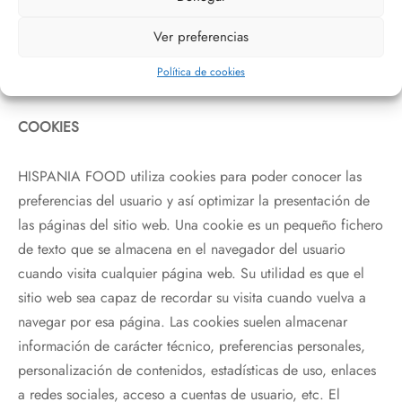
dominio de HISPANIA FOOD, a los que pueda acceder a
través de los distintos links que contiene nuestro sitio Web,
Ver preferencias
ni de las medidas de seguridad adoptadas por cualquier
Política de cookies
otro sitio Web que permita un vínculo con el nuestro.
COOKIES
HISPANIA FOOD utiliza cookies para poder conocer las
preferencias del usuario y así optimizar la presentación de
las páginas del sitio web. Una cookie es un pequeño fichero
de texto que se almacena en el navegador del usuario
cuando visita cualquier página web. Su utilidad es que el
sitio web sea capaz de recordar su visita cuando vuelva a
navegar por esa página. Las cookies suelen almacenar
información de carácter técnico, preferencias personales,
personalización de contenidos, estadísticas de uso, enlaces
a redes sociales, acceso a cuentas de usuario, etc. El