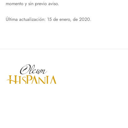
momento y sin previo aviso.
Última actualización: 15 de enero, de 2020.
Tlf:
957 553 339
/
673179849
Email:
general@oleumhispania.com