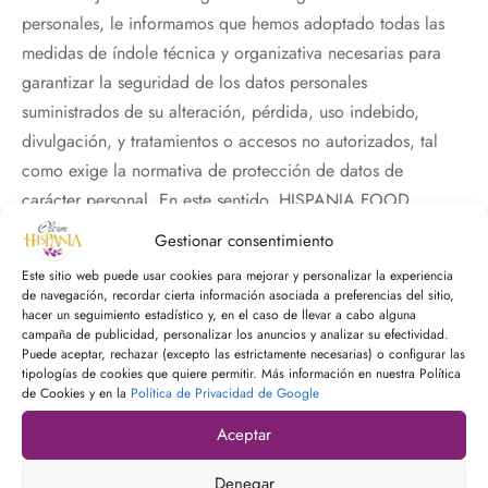
personales, le informamos que hemos adoptado todas las
medidas de índole técnica y organizativa necesarias para
garantizar la seguridad de los datos personales
suministrados de su alteración, pérdida, uso indebido,
divulgación, y tratamientos o accesos no autorizados, tal
como exige la normativa de protección de datos de
carácter personal. En este sentido, HISPANIA FOOD
garantiza la custodia de los datos objeto de tratamiento,
Gestionar consentimiento
para lo cual adoptará las medidas pertinentes con tales
Este sitio web puede usar cookies para mejorar y personalizar la experiencia
fines, siempre de conformidad con el estado de la
de navegación, recordar cierta información asociada a preferencias del sitio,
hacer un seguimiento estadístico y, en el caso de llevar a cabo alguna
tecnología en cada momento.
campaña de publicidad, personalizar los anuncios y analizar su efectividad.
Nuestras medidas de seguridad son permanentemente
Puede aceptar, rechazar (excepto las estrictamente necesarias) o configurar las
tipologías de cookies que quiere permitir. Más información en nuestra Política
actualizadas de acuerdo con el desarrollo tecnológico y
de Cookies y en la
Política de Privacidad de Google
obligaciones de la normativa en protección de datos.
Aceptar
HISPANIA FOOD no se responsabiliza del tratamiento de
sus datos personales de los sitios web que no estén bajo el
Denegar