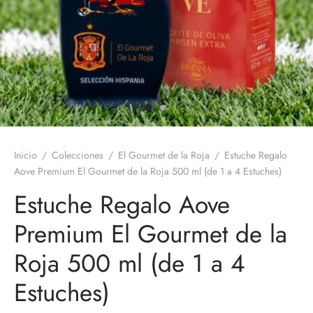
 Nature Premium
Inicio
/
Colecciones
/
El Gourmet de la Roja
/
Estuche Regalo
Aove Premium El Gourmet de la Roja 500 ml (de 1 a 4 Estuches)
Estuche Regalo Aove
Premium El Gourmet de la
Roja 500 ml (de 1 a 4
Estuches)