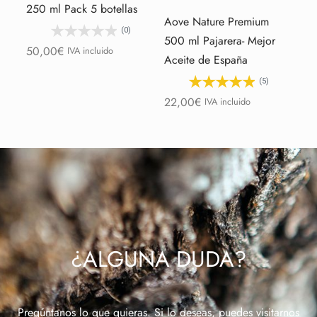
250 ml Pack 5 botellas
Aove Nature Premium
Ao
(0)
500 ml Pajarera- Mejor
50
50,00
€
IVA incluido
Aceite de España
80
(5)
22,00
€
IVA incluido
¿ALGUNA DUDA?
Pregúntanos lo que quieras. Si lo deseas, puedes visitarnos