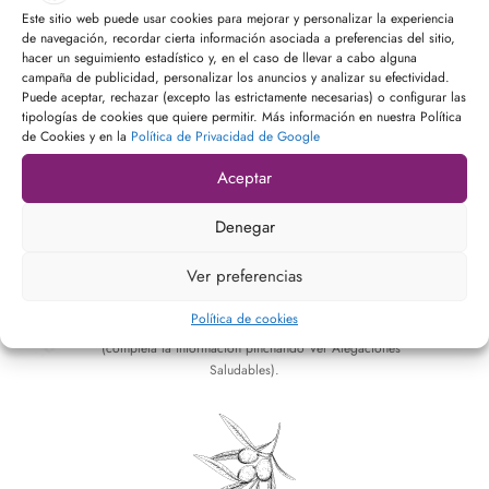
Este sitio web puede usar cookies para mejorar y personalizar la experiencia
de navegación, recordar cierta información asociada a preferencias del sitio,
hacer un seguimiento estadístico y, en el caso de llevar a cabo alguna
campaña de publicidad, personalizar los anuncios y analizar su efectividad.
Puede aceptar, rechazar (excepto las estrictamente necesarias) o configurar las
Efecto
tipologías de cookies que quiere permitir. Más información en nuestra Política
de Cookies y en la
Política de Privacidad de Google
Antiinflamatorio
Aceptar
Según alegación saludable aprobada “los
Denegar
polifenoles del Aceite de Oliva Virgen Extra
contribuyen a la protección de lípidos de la
Ver preferencias
sangre frente al daño oxidativo”.
Política de cookies
* (completa la información pinchando Ver Alegaciones
Saludables).