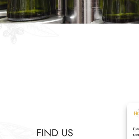
FIND US
Est
rec