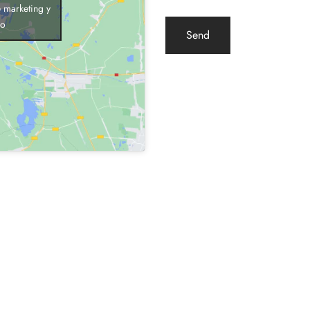
 marketing y
do