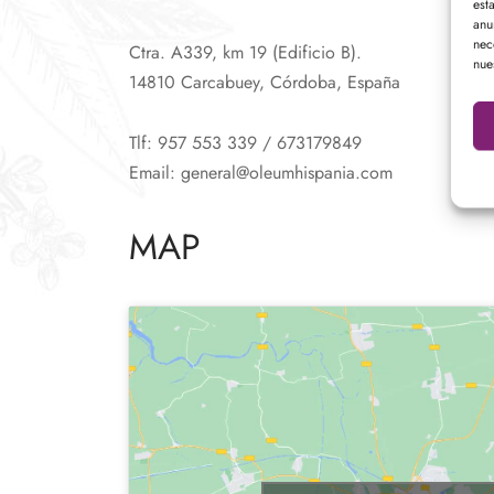
est
anu
nec
Ctra. A339, km 19 (Edificio B).
nue
14810 Carcabuey, Córdoba, España
Tlf: 957 553 339 / 673179849
Email: general@oleumhispania.com
MAP