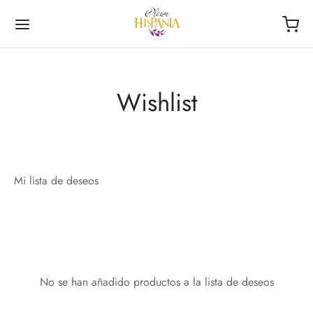
Wishlist
Volver
Volver
Mi lista de deseos
NDA
ECCIONES
afas
ementos
ourmet de la Roja
No se han añadido productos a la lista de deseos
las
riencia Única