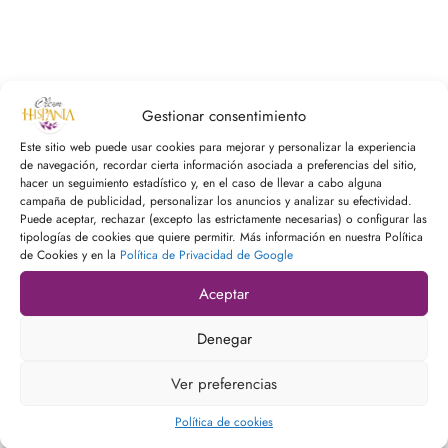
 Nature Premium
Gestionar consentimiento
Este sitio web puede usar cookies para mejorar y personalizar la experiencia
de navegación, recordar cierta información asociada a preferencias del sitio,
hacer un seguimiento estadístico y, en el caso de llevar a cabo alguna
campaña de publicidad, personalizar los anuncios y analizar su efectividad.
Puede aceptar, rechazar (excepto las estrictamente necesarias) o configurar las
tipologías de cookies que quiere permitir. Más información en nuestra Política
de Cookies y en la
Política de Privacidad de Google
Aceptar
Denegar
Tlf:
957 553 339
/
673179849
Ver preferencias
Email:
general@oleumhispania.com
Política de cookies
Ctra. A339, km 19 (Edificio B)