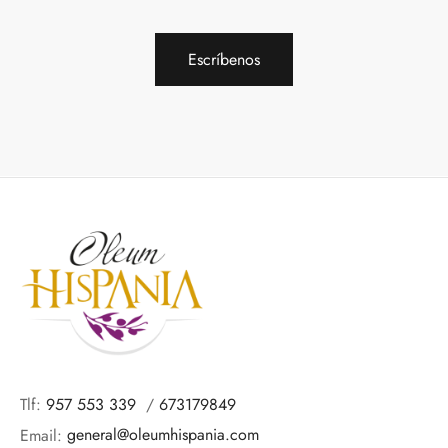
Escríbenos
Tlf:
957 553 339
/
673179849
Email:
general@oleumhispania.com